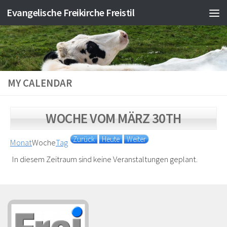
Evangelische Freikirche Freistil
Zum Inhalt springen
MY CALENDAR
WOCHE VOM MÄRZ 30TH
Zurück
Heute
Weiter
Monat
Woche
Tag
In diesem Zeitraum sind keine Veranstaltungen geplant.